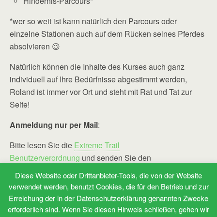
Hindernis-Parcours*
*wer so weit ist kann natürlich den Parcours oder
einzelne Stationen auch auf dem Rücken seines Pferdes
absolvieren 😉
Natürlich können die Inhalte des Kurses auch ganz
individuell auf Ihre Bedürfnisse abgestimmt werden,
Roland ist immer vor Ort und steht mit Rat und Tat zur
Seite!
Anmeldung nur per Mail
:
Bitte lesen Sie die
Extreme Trail
Benutzerverordnung
und senden Sie den
ausgefüllten
Kurs-Vertrag
an
Diese Website oder Drittanbieter-Tools, die von der Website
„
info @ pferdetherapeut – osteopathie . de
“
verwendet werden, benutzt Cookies, die für den Betrieb und zur
(Leerzeichen bitte entfernen)
Erreichung der in der Datenschutzerklärung genannten Zwecke
erforderlich sind. Wenn Sie diesen Hinweis schließen, gehen wir