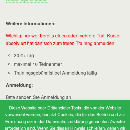
Weitere Informationen:
Wichtig: nur wer bereits einen oder mehrere Trail-Kurse
absolviert hat darf sich zum freien Training anmelden!
30 € / Tag
maximal 10 Teilnehmer
Trainingsgebühr ist bei Anmeldung fällig
Anmeldung
:
Bitte senden Sie Anmeldung an
„
info @ pferdetherapeut – osteopathie . de
“
Diese Website oder Drittanbieter-Tools, die von der Website
(Leerzeichen bitte entfernen)
verwendet werden, benutzt Cookies, die für den Betrieb und zur
oder +49 160 90 91 90 94
Erreichung der in der Datenschutzerklärung genannten Zwecke
erforderlich sind. Wenn Sie diesen Hinweis schließen, gehen wir