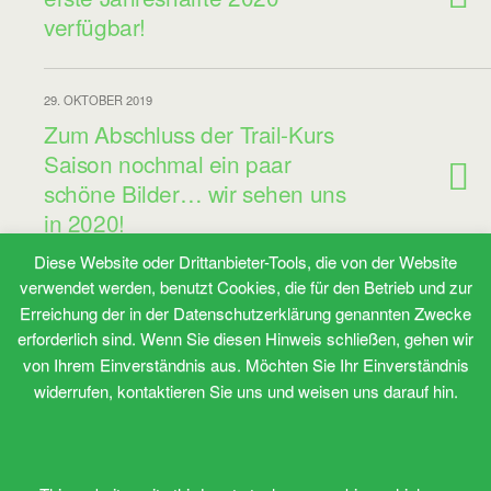
verfügbar!
29. OKTOBER 2019
Zum Abschluss der Trail-Kurs
Saison nochmal ein paar
schöne Bilder… wir sehen uns
in 2020!
Diese Website oder Drittanbieter-Tools, die von der Website
verwendet werden, benutzt Cookies, die für den Betrieb und zur
27. MAI 2019
Erreichung der in der Datenschutzerklärung genannten Zwecke
Wieder mal ein paar Bilder vom
erforderlich sind. Wenn Sie diesen Hinweis schließen, gehen wir
Trail-Kurs am Wochenende bei
von Ihrem Einverständnis aus. Möchten Sie Ihr Einverständnis
strahlendem Sonnenschein!
widerrufen, kontaktieren Sie uns und weisen uns darauf hin.
Weitere Artikel Laden…