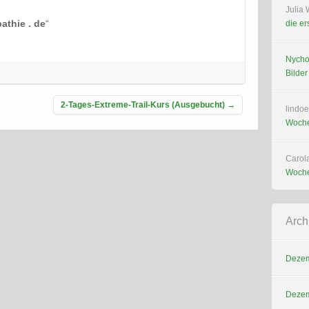
Julia 
athie . de
“
die er
Nych
Bilde
2-Tages-Extreme-Trail-Kurs (Ausgebucht)
→
lindoe
Woche
Carol
Woche
Arch
Dezem
Dezem