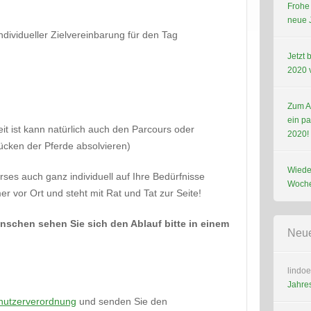
Frohe
neue 
ndividueller Zielvereinbarung für den Tag
Jetzt 
2020 
Zum A
ein p
it ist kann natürlich auch den Parcours oder
2020!
ücken der Pferde absolvieren)
Wieder
rses auch ganz individuell auf Ihre Bedürfnisse
Woche
r vor Ort und steht mit Rat und Tat zur Seite!
schen sehen Sie sich den Ablauf bitte in einem
Neu
lindoe
Jahres
enutzerverordnung
und senden Sie den