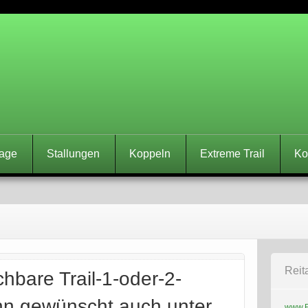
indoerfer – Extreme Tra
age
Stallungen
Koppeln
Extreme Trail
Ko
Reit
hbare Trail-1-oder-2-
n gewünscht auch unter
www.E