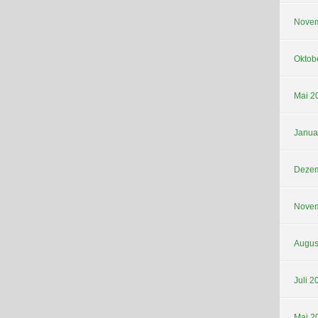
Novem
Oktob
Mai 2
Janua
Dezem
Novem
Augus
Juli 2
Mai 2