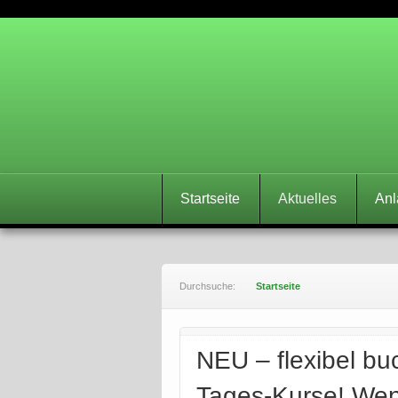
Reitanlage L
Startseite
Aktuelles
Anl
Durchsuche:
Startseite
NEU – flexibel buc
Tages-Kurse! Wen