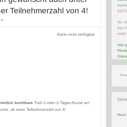
Sachs
er Teilnehmerzahl von 4!
91572
in
Tel.: 
Fax: 0
mobil:
Karte nicht verfügbar
Hier g
Pferde
Osteo
Neue
rminlich buchbare
Trail-1-oder-2-Tages-Kurse an!
che, ab einer Teilnehmerzahl von 4!
Neue T