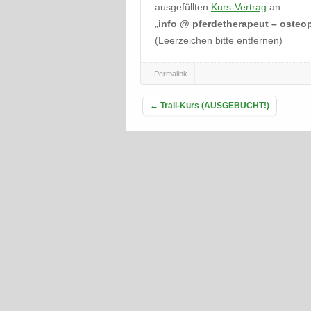
ausgefüllten
Kurs-Vertrag
an
„
info @ pferdetherapeut – osteop
(Leerzeichen bitte entfernen)
Permalink
Beitragsnavigation
←
Trail-Kurs (AUSGEBUCHT!)