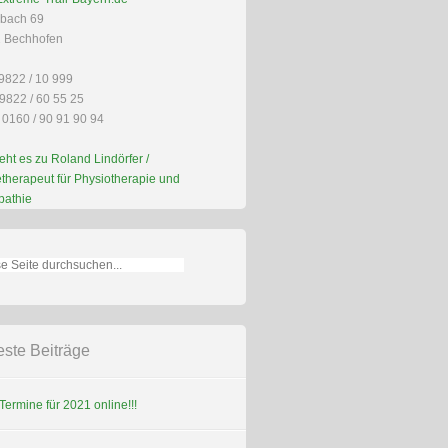
bach 69
 Bechhofen
09822 / 10 999
9822 / 60 55 25
 0160 / 90 91 90 94
eht es zu Roland Lindörfer /
therapeut für Physiotherapie und
pathie
ste Beiträge
ermine für 2021 online!!!