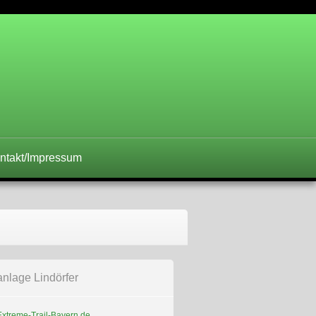
il Bayern
ntakt/Impressum
anlage Lindörfer
xtreme-Trail-Bayern.de