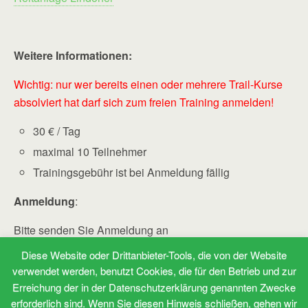
Weitere Informationen:
Wichtig: nur wer bereits einen oder mehrere Trail-Kurse
absolviert hat darf sich zum freien Training anmelden!
30 € / Tag
maximal 10 Teilnehmer
Trainingsgebühr ist bei Anmeldung fällig
Anmeldung
:
Bitte senden Sie Anmeldung an
„
info @ pferdetherapeut – osteopathie . de
“
Diese Website oder Drittanbieter-Tools, die von der Website
(Leerzeichen bitte entfernen)
verwendet werden, benutzt Cookies, die für den Betrieb und zur
oder +49 160 90 91 90 94
Erreichung der in der Datenschutzerklärung genannten Zwecke
erforderlich sind. Wenn Sie diesen Hinweis schließen, gehen wir