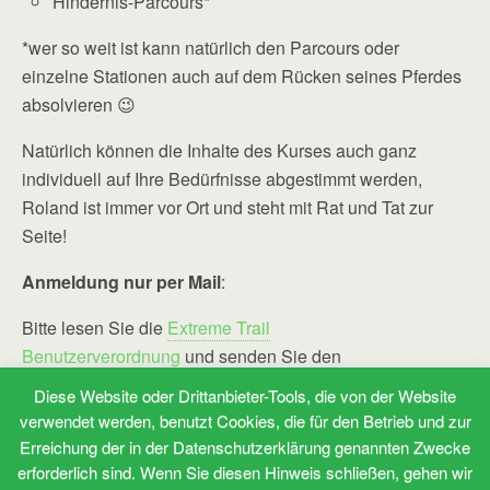
Hindernis-Parcours*
*wer so weit ist kann natürlich den Parcours oder
einzelne Stationen auch auf dem Rücken seines Pferdes
absolvieren 😉
Natürlich können die Inhalte des Kurses auch ganz
individuell auf Ihre Bedürfnisse abgestimmt werden,
Roland ist immer vor Ort und steht mit Rat und Tat zur
Seite!
Anmeldung nur per Mail
:
Bitte lesen Sie die
Extreme Trail
Benutzerverordnung
und senden Sie den
ausgefüllten
Kurs-Vertrag
an
Diese Website oder Drittanbieter-Tools, die von der Website
„
info @ extreme – trail – bayern . de
“
verwendet werden, benutzt Cookies, die für den Betrieb und zur
(Leerzeichen bitte entfernen)
Erreichung der in der Datenschutzerklärung genannten Zwecke
erforderlich sind. Wenn Sie diesen Hinweis schließen, gehen wir